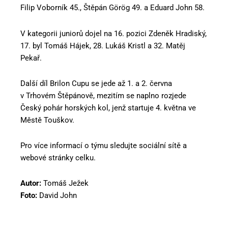
Filip Voborník 45., Štěpán Görög 49. a Eduard John 58.
V kategorii juniorů dojel na 16. pozici Zdeněk Hradiský,
17. byl Tomáš Hájek, 28. Lukáš Kristl a 32. Matěj
Pekař.
Další díl Brilon Cupu se jede až 1. a 2. června
v Trhovém Štěpánově, mezitím se naplno rozjede
Český pohár horských kol, jenž startuje 4. května ve
Městě Touškov.
Pro více informací o týmu sledujte sociální sítě a
webové stránky celku.
Autor:
Tomáš Ježek
Foto:
David John