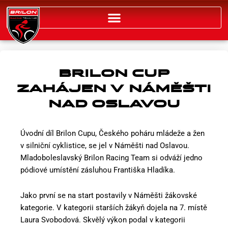
Přeskočit
na
obsah
BRILON CUP
ZAHÁJEN V NÁMĚŠTI
NAD OSLAVOU
Úvodní díl Brilon Cupu, Českého poháru mládeže a žen
v silniční cyklistice, se jel v Náměšti nad Oslavou.
Mladoboleslavský Brilon Racing Team si odváží jedno
pódiové umístění zásluhou Františka Hladíka.
Jako první se na start postavily v Náměšti žákovské
kategorie. V kategorii starších žákyň dojela na 7. místě
Laura Svobodová. Skvělý výkon podal v kategorii