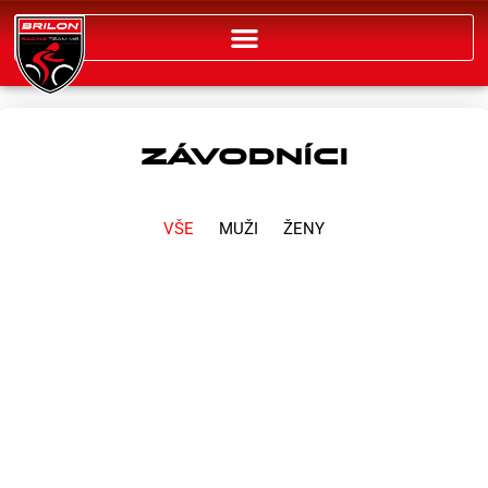
Přeskočit
na
obsah
ZÁVODNÍCI
VŠE
MUŽI
ŽENY