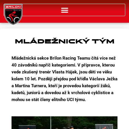
Přeskočit
na
obsah
MLÁDEŽNICKÝ TÝM
Mládežnická sekce Brilon Racing Teamu čítá více než
40 závodníků napříč kategoriemi. V přípravce, kterou
vede zkušený trenér Vlasta Hájek, jsou děti ve věku
kolem 10 let. Později přejdou pod křídla Václava Ježka
a Martina Turnera, kteří je provedou kategorií žáků,
kadetů, juniorů a dovedou až k vrcholové cyklistice a
mohou se stát členy elitního UCI týmu.