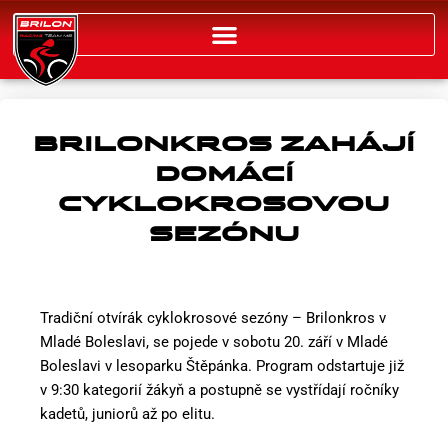
Přeskočit
na
obsah
BRILONKROS ZAHÁJÍ
DOMÁCÍ
CYKLOKROSOVOU
SEZÓNU
Tradiční otvírák cyklokrosové sezóny – Brilonkros v
Mladé Boleslavi, se pojede v sobotu 20. září v Mladé
Boleslavi v lesoparku Štěpánka. Program odstartuje již
v 9:30 kategorií žákyň a postupně se vystřídají ročníky
kadetů, juniorů až po elitu.