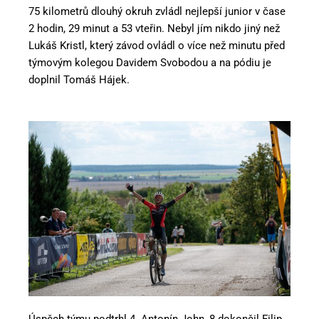
75 kilometrů dlouhý okruh zvládl nejlepší junior v čase
2 hodin, 29 minut a 53 vteřin. Nebyl jím nikdo jiný než
Lukáš Kristl, který závod ovládl o více než minutu před
týmovým kolegou Davidem Svobodou a na pódiu je
doplnil Tomáš Hájek.
Úspěch týmu podtrhl 4. Antonín John, 8 dokončil Filip