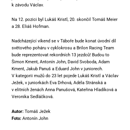
k závodu Václav.
Na 12. pozici byl Lukáš Kristl, 20. skončil Tomáš Meier
a 28. Eliáš Hofman.
Nadcházející víkend se v Táboře bude konat úvodní díl
světového poháru v cyklokrosu a Brilon Racing Team
bude reprezentovat rekordních 13 jezdců! Budou to
Šimon Kment, Antonín John, David Svoboda, Adam
Kment, Jakub Panuš a Eduard John v juniorech.
V kategorii mužů do 23 let pojede Lukáš Kristl a Václav
Ježek, v juniorkách Eva Drhová, Adéla Stránská a
v elitních ženách Anna Panušová, Kateřina Hladíková a
Veronika Sedláčková.
Autor:
Tomáš Ježek
Foto:
Antonín John