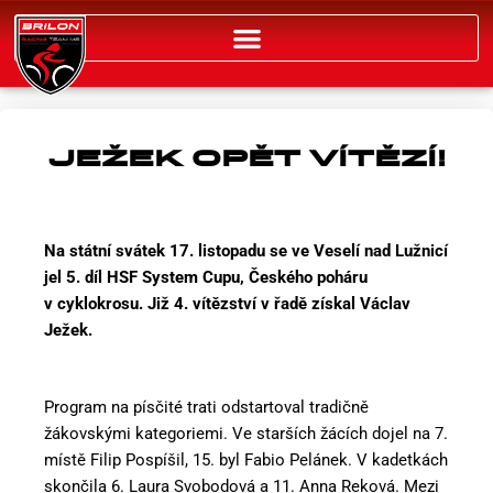
Přeskočit
na
obsah
JEŽEK OPĚT VÍTĚZÍ!
Na státní svátek 17. listopadu se ve Veselí nad Lužnicí
jel 5. díl HSF System Cupu, Českého poháru
v cyklokrosu. Již 4. vítězství v řadě získal Václav
Ježek.
Program na písčité trati odstartoval tradičně
žákovskými kategoriemi. Ve starších žácích dojel na 7.
místě Filip Pospíšil, 15. byl Fabio Pelánek. V kadetkách
skončila 6. Laura Svobodová a 11. Anna Reková. Mezi