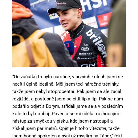
“Od začátku to bylo náročné, v prvních kolech jsem se
necítil úplně ideálně. Měl jsem teď náročné tréninky,
takže jsem nebyl stoprocentní. Pak jsem se ale začal
rozjíždět a postupně jsem se cítil líp a líp. Pak se nám
podařilo odjet s Borym, střídali jsme se a v posledním
kole to byl souboj. Povedlo se mi udělat rozhodující
nástup za smyčkou v písku, kde jsem nastoupil a
získal jsem pár metrů. Opět je h toho vítězství, takže
jsem hodně spokojen a nyní už myslím na Tábor,“ řekl