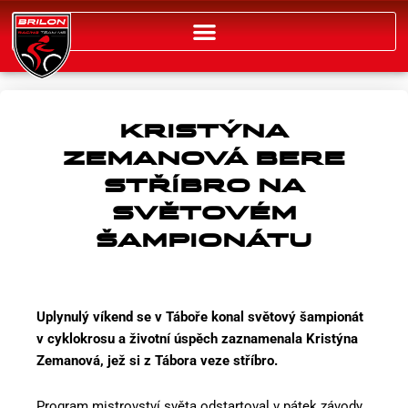
Přeskočit
na
obsah
KRISTÝNA
ZEMANOVÁ BERE
STŘÍBRO NA
SVĚTOVÉM
ŠAMPIONÁTU
Uplynulý víkend se v Táboře konal světový šampionát
v cyklokrosu a životní úspěch zaznamenala Kristýna
Zemanová, jež si z Tábora veze stříbro.
Program mistrovství světa odstartoval v pátek závody