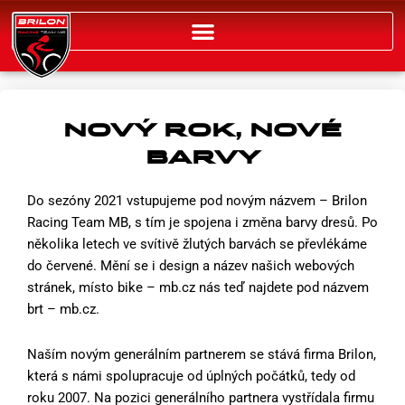
Přeskočit
na
obsah
NOVÝ ROK, NOVÉ
BARVY
Do sezóny 2021 vstupujeme pod novým názvem – Brilon
Racing Team MB, s tím je spojena i změna barvy dresů. Po
několika letech ve svítivě žlutých barvách se převlékáme
do červené. Mění se i design a název našich webových
stránek, místo bike – mb.cz nás teď najdete pod názvem
brt – mb.cz.
Naším novým generálním partnerem se stává firma Brilon,
která s námi spolupracuje od úplných počátků, tedy od
roku 2007. Na pozici generálního partnera vystřídala firmu