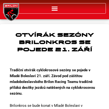
Přeskočit
na
obsah
OTVÍRÁK SEZÓNY
BRILONKROS SE
POJEDE 21. ZÁŘÍ
Tradiční otvírák cyklokrosové sezóny se pojede v
Mladé Boleslavi 21. září. Závod pod záštitou
mladoboleslavského Brilon Racing Teamu tradičně
přiláká desítky jezdců natěšených na cyklokrosovou
sezónu.
Brilonkros se bude konat v Mladé Boleslavi v