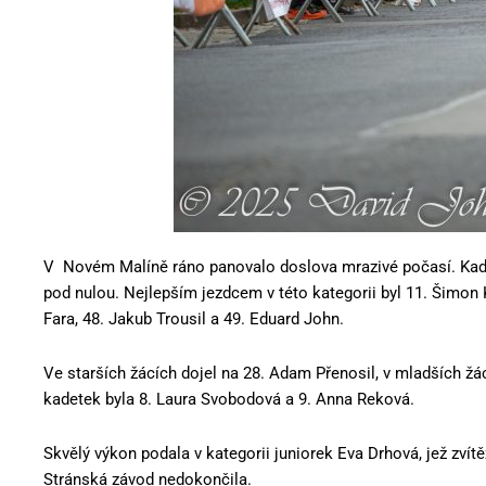
V Novém Malíně ráno panovalo doslova mrazivé počasí. Kadeti
pod nulou. Nejlepším jezdcem v této kategorii byl 11. Šimon K
Fara, 48. Jakub Trousil a 49. Eduard John.
Ve starších žácích dojel na 28. Adam Přenosil, v mladších žácí
kadetek byla 8. Laura Svobodová a 9. Anna Reková.
Skvělý výkon podala v kategorii juniorek Eva Drhová, jež zvít
Stránská závod nedokončila.