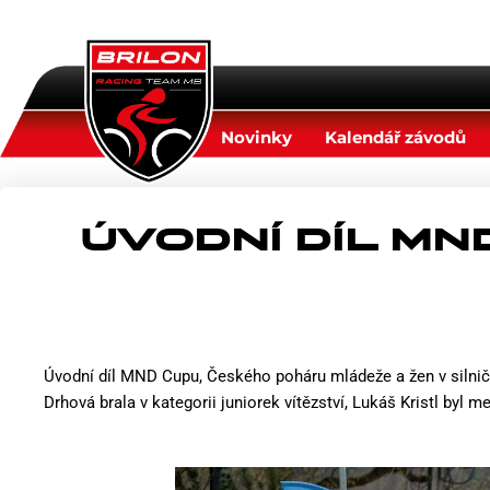
Přeskočit
na
obsah
Novinky
Kalendář závodů
ÚVODNÍ DÍL MN
Úvodní díl MND Cupu, Českého poháru mládeže a žen v silničn
Drhová brala v kategorii juniorek vítězství, Lukáš Kristl byl me