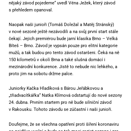
nějaký závod pojedeme“ uvedl Véna Ježek, který závod
s přehledem opanoval.
Naopak naši junioři (Tomáš Doležal a Matěj Stránský)
v nové sezoně ještě nezávodili a na svůj první start stále
čekají. Jejich premiérou bude jarní klasika Brno – Velká
Bíteš – Brno. Závod je vypsán pouze pro elitní kategorie
mužů, a tak budou pro tento závod ostaršeni. Čeká na ně
150 kilometrů v okolí Brna a také slušná domácí i
mezinárodní konkurence. Jistě to nebude nic lehkého, a
proto jim na sobotu držme palce.
Juniorky Kačka Hladíková s Bárou Jeřábkovou a
„třiadvacítkářka“ Natka Klímová odstartují do nové sezony
24. dubna. Prvním startem pro ně bude silniční závod
v Rakousku. Tohoto závodu se zúčastní i naši junioři.
Doufejme, že se všechna opatření proti šíření koronaviru