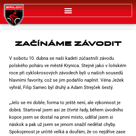
Přeskočit
na
obsah
ZAČÍNÁME ZÁVODIT
V sobotu 10. dubna se naši kadeti zúčastnili závodu
polského poháru ve městě Krynica. Stejně jako v loňském
roce při cyklokrosových závodech byli u našich sousedů
hlavními favority, což se jim podařilo naplnit. Véna Ježek
vyhrál, Filip Samec byl druhý a Adam Strejček šestý.
„Jelo se mi dobře, forma to ještě není, ale výkonnost je
dobrá. Startoval jsem asi ze čtvrté řady, během úvodního
kopce jsem se dostal na první místo, udělal jsem si
náskok a pak už jsem se jenom snažil nedělat chyby.
Spokojenost je určitě velká a doufám, že co nejdříve zase