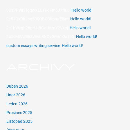
3DzPPWi5TgqwXEETKqFm5J7fI0u
:
Hello world!
2c51QkDhJaq53SQBCBlksuaZl6m
:
Hello world!
2c1bWvqh26pH4jBGaUvznY2Vxpj
:
Hello world!
2b5cMWW0kSWwb8NQv0wenKlaTeQ
:
Hello world!
custom essays writing service
:
Hello world!
ARCHIVY
Duben 2026
Únor 2026
Leden 2026
Prosinec 2025
Listopad 2025