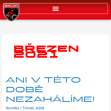
Přeskočit
na
obsah
BŘEZEN
2021
Ani
ANI V TÉTO
v
DOBĚ
této
době
NEZAHÁLÍME!
nezahálíme!
Novinky
/
Tomáš Ježek