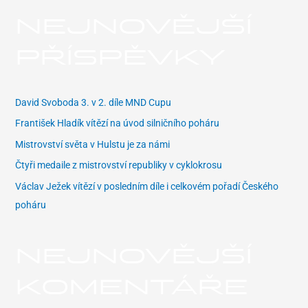
h
NEJNOVĚJŠÍ
l
e
PŘÍSPĚVKY
d
a
t
David Svoboda 3. v 2. díle MND Cupu
p
František Hladík vítězí na úvod silničního poháru
r
Mistrovství světa v Hulstu je za námi
o
Čtyři medaile z mistrovství republiky v cyklokrosu
:
Václav Ježek vítězí v posledním díle i celkovém pořadí Českého
poháru
NEJNOVĚJŠÍ
KOMENTÁŘE