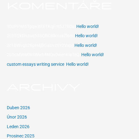
KOMENTÁŘE
3DzPPWi5TgqwXEETKqFm5J7fI0u
:
Hello world!
2c51QkDhJaq53SQBCBlksuaZl6m
:
Hello world!
2c1bWvqh26pH4jBGaUvznY2Vxpj
:
Hello world!
2b5cMWW0kSWwb8NQv0wenKlaTeQ
:
Hello world!
custom essays writing service
:
Hello world!
ARCHIVY
Duben 2026
Únor 2026
Leden 2026
Prosinec 2025