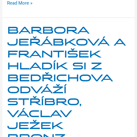
Read More »
Barbora
BARBORA
Jeřábková
JEŘÁBKOVÁ A
a
František
FRANTIŠEK
Hladík
HLADÍK SI Z
si
z
BEDŘICHOVA
Bedřichova
odváží
ODVÁŽÍ
stříbro,
STŘÍBRO,
Václav
Ježek
VÁCLAV
bronz
JEŽEK