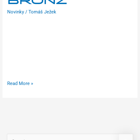
BRONZ
Novinky
/
Tomáš Ježek
Čtvrtý díl Izomat Cupu, Českého poháru horských kol hostil
Bedřichov. Sobotní program odstartovala v 9:30 kategorie
kadetů, nejlepší výsledek zaznamenal 19. Adam Smejkal, na
27. místě dojel Lukáš Kristl, 40. Zdenek Hradiský, 52. Matěj
Pekař, 63. Tomáš Hájek, 66. Matěj Havelka, 69. Eliáš
Hofman a 79. Tomáš Meier. V kategorii juniorů předvedl
skvělý výkon Václav
Read More »