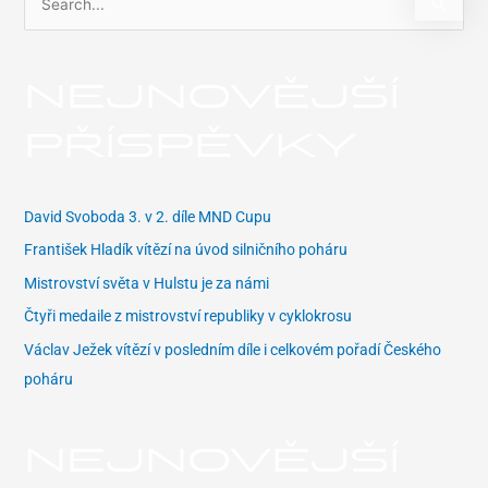
V
y
h
NEJNOVĚJŠÍ
l
e
PŘÍSPĚVKY
d
a
t
David Svoboda 3. v 2. díle MND Cupu
p
František Hladík vítězí na úvod silničního poháru
r
Mistrovství světa v Hulstu je za námi
o
Čtyři medaile z mistrovství republiky v cyklokrosu
:
Václav Ježek vítězí v posledním díle i celkovém pořadí Českého
poháru
NEJNOVĚJŠÍ