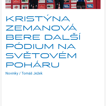
světovém
poháru
KRISTÝNA
ZEMANOVÁ
BERE DALŠÍ
PÓDIUM NA
SVĚTOVÉM
POHÁRU
Novinky
/
Tomáš Ježek
Česká šampionka Kristýna Zemanová získala uplynulou
neděli další pódiové umístění v závodě Světového poháru, a
to v irském Dublinu, kde brala 3. místo. Nejprve se ovšem
podíváme do Čáslavi, kde se v sobotu 25. listopadu konal
další díl Toi Toi Cupu. V mladších žácích dojel na 11. pozici