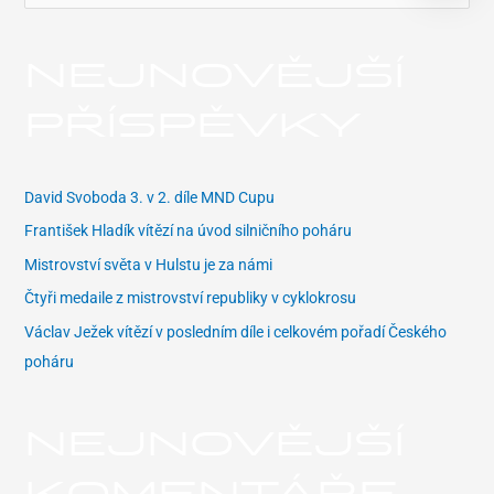
y
h
NEJNOVĚJŠÍ
l
e
PŘÍSPĚVKY
d
a
t
David Svoboda 3. v 2. díle MND Cupu
p
František Hladík vítězí na úvod silničního poháru
r
Mistrovství světa v Hulstu je za námi
o
Čtyři medaile z mistrovství republiky v cyklokrosu
:
Václav Ježek vítězí v posledním díle i celkovém pořadí Českého
poháru
NEJNOVĚJŠÍ
KOMENTÁŘE