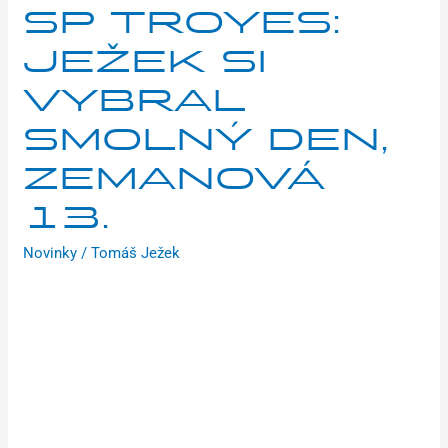
SP TROYES:
JEŽEK SI
VYBRAL
SMOLNÝ DEN,
ZEMANOVÁ
13.
Novinky
/
Tomáš Ježek
Čtvrtý díl Světového poháru v cyklokrosu hostilo
francouzské Troyes a poprvé se na start postavily i
mládežnické kategorie. V kategorii mužů do 23 let startoval
Václav Ježek, kterého ovšem ve třetím okruhu potkal pád a
ze závodu musel odstoupit. Zranění naštěstí nejsou vážná a
brzy by se měl opět posadit na kolo. V elitních ženách byla
opět nejlepší