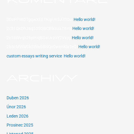
3DzPPWi5TgqwXEETKqFm5J7fI0u
:
Hello world!
2c51QkDhJaq53SQBCBlksuaZl6m
:
Hello world!
2c1bWvqh26pH4jBGaUvznY2Vxpj
:
Hello world!
2b5cMWW0kSWwb8NQv0wenKlaTeQ
:
Hello world!
custom essays writing service
:
Hello world!
ARCHIVY
Duben 2026
Únor 2026
Leden 2026
Prosinec 2025