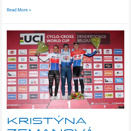
Read More »
Kristýna
Zemanová
bere
stříbro
na
světovém
poháru
KRISTÝNA