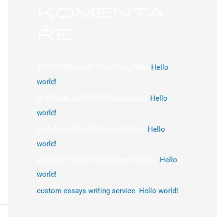
KOMENTÁ
ŘE
3DzPPWi5TgqwXEETKqFm5J7fI0u
:
Hello
world!
2c51QkDhJaq53SQBCBlksuaZl6m
:
Hello
world!
2c1bWvqh26pH4jBGaUvznY2Vxpj
:
Hello
world!
2b5cMWW0kSWwb8NQv0wenKlaTeQ
:
Hello
world!
custom essays writing service
:
Hello world!