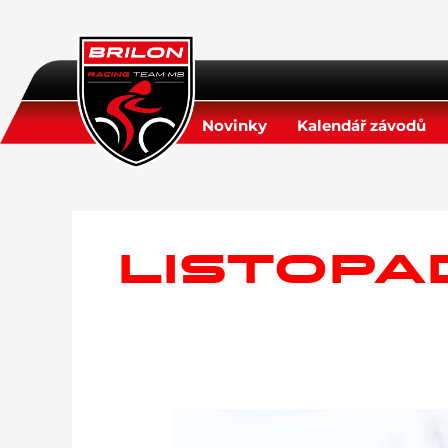
Přeskočit
na
obsah
Novinky
Kalendář závodů
LISTOPA
Světový
pohár