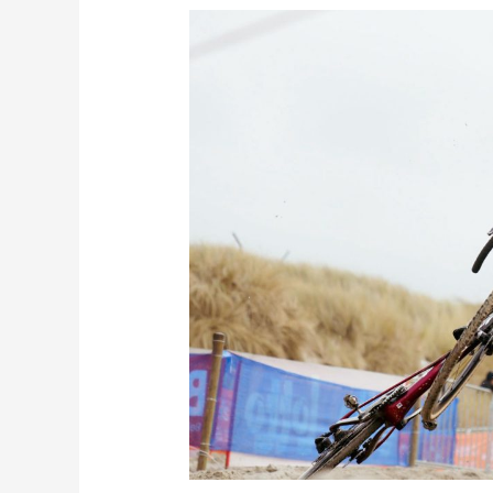
Václav
Ježek
na
Evropě
5.,
Hladíková
6.