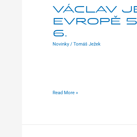
VÁCLAV J
EVROPĚ 5
6.
Novinky
/
Tomáš Ježek
Uplynulý víkend se v belgickém Middelker
pro jezdce Brilon Racing Teamu prvním ve
skvěle! V sobotu se jako první na start po
místo urvala Eva Drhová. Ve 13:00 jeli muž
Read More »