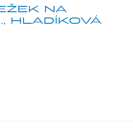
EŽEK NA
., HLADÍKOVÁ
ke konal evropský šampionát v cyklokrosu, který byl
lkým mezinárodním testem. Naši jezdci si vedli
stavila kategorie juniorek, a to v 11:00. Skvělé 10.
i do 23 let a Václav Ježek potvrdil, že