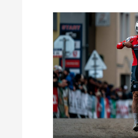
Václav
Ježek
válí,
před
evropským
šampionátem
potvrzuje
formu