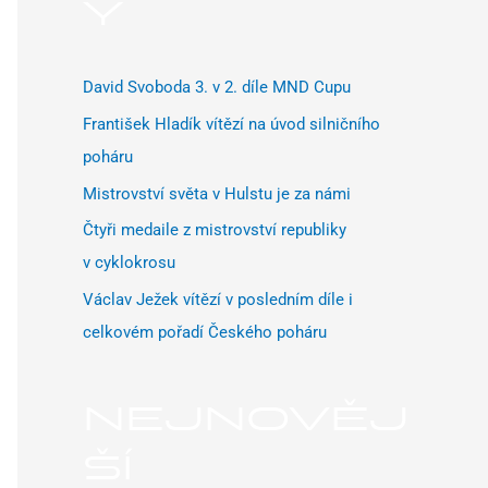
t
Y
p
r
David Svoboda 3. v 2. díle MND Cupu
o
František Hladík vítězí na úvod silničního
:
poháru
Mistrovství světa v Hulstu je za námi
Čtyři medaile z mistrovství republiky
v cyklokrosu
Václav Ježek vítězí v posledním díle i
celkovém pořadí Českého poháru
NEJNOVĚJ
ŠÍ