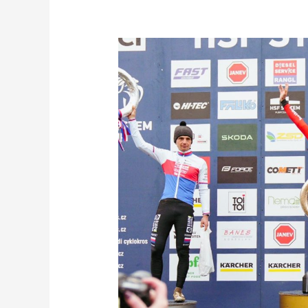
Ježek
opět
vítězí!