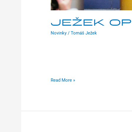
JEŽEK OPĚ
Novinky
/
Tomáš Ježek
Na státní svátek 17. listopadu se ve Vese
poháru v cyklokrosu. Již 4. vítězství v řa
odstartoval tradičně žákovskými kategorie
Pospíšil, 15. byl Fabio Pelánek. V kadet
Read More »