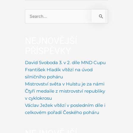
Vyhledat
pro:
NEJNOVĚJŠÍ
PŘÍSPĚVKY
David Svoboda 3. v 2. díle MND Cupu
František Hladík vítězí na úvod
silničního poháru
Mistrovství světa v Hulstu je za námi
Čtyři medaile z mistrovství republiky
v cyklokrosu
Václav Ježek vítězí v posledním díle i
celkovém pořadí Českého poháru