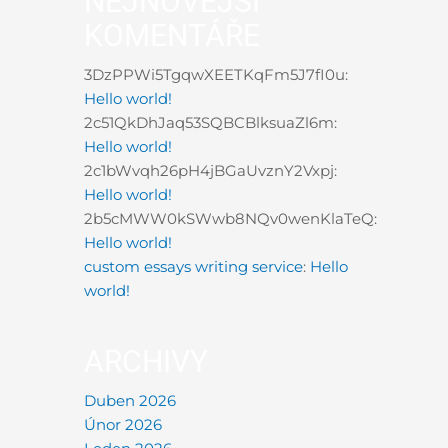
NEJNOVĚJŠÍ
KOMENTÁŘE
3DzPPWi5TgqwXEETKqFm5J7fI0u
:
Hello world!
2c51QkDhJaq53SQBCBlksuaZl6m
:
Hello world!
2c1bWvqh26pH4jBGaUvznY2Vxpj
:
Hello world!
2b5cMWW0kSWwb8NQv0wenKlaTeQ
:
Hello world!
custom essays writing service
:
Hello
world!
ARCHIVY
Duben 2026
Únor 2026