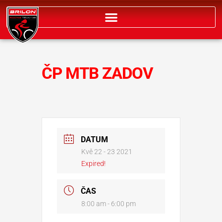
Přeskočit
na
obsah
ČP MTB ZADOV
DATUM
Kvě 22 - 23 2021
Expired!
ČAS
8:00 am - 6:00 pm