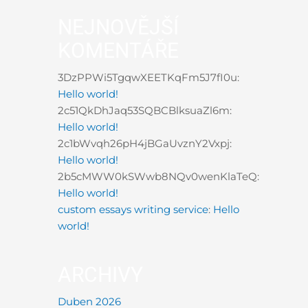
NEJNOVĚJŠÍ
KOMENTÁŘE
3DzPPWi5TgqwXEETKqFm5J7fI0u
:
Hello world!
2c51QkDhJaq53SQBCBlksuaZl6m
:
Hello world!
2c1bWvqh26pH4jBGaUvznY2Vxpj
:
Hello world!
2b5cMWW0kSWwb8NQv0wenKlaTeQ
:
Hello world!
custom essays writing service
:
Hello
world!
ARCHIVY
Duben 2026