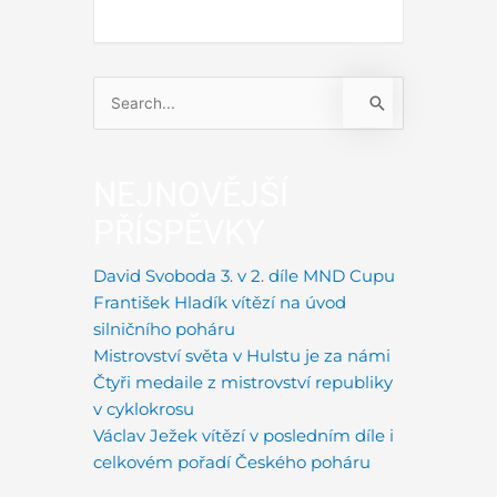
Vyhledat
pro:
NEJNOVĚJŠÍ
PŘÍSPĚVKY
David Svoboda 3. v 2. díle MND Cupu
František Hladík vítězí na úvod
silničního poháru
Mistrovství světa v Hulstu je za námi
Čtyři medaile z mistrovství republiky
v cyklokrosu
Václav Ježek vítězí v posledním díle i
celkovém pořadí Českého poháru