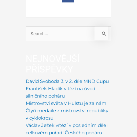
Vyhledat
pro:
NEJNOVĚJŠÍ
PŘÍSPĚVKY
David Svoboda 3. v 2. díle MND Cupu
František Hladík vítězí na úvod
silničního poháru
Mistrovství světa v Hulstu je za námi
Čtyři medaile z mistrovství republiky
v cyklokrosu
Václav Ježek vítězí v posledním díle i
celkovém pořadí Českého poháru