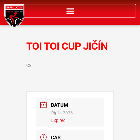
Přeskočit
na
obsah
TOI TOI CUP JIČÍN
C2
DATUM
Říj 14 2023
Expired!
ČAS