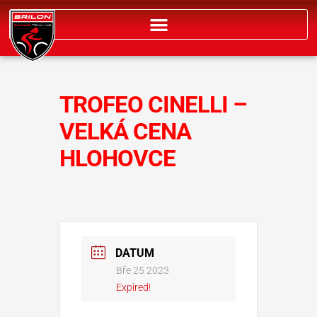
Přeskočit
na
obsah
TROFEO CINELLI –
VELKÁ CENA
HLOHOVCE
DATUM
Bře 25 2023
Expired!