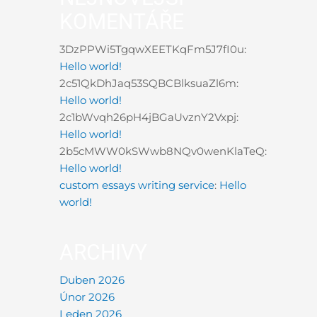
KOMENTÁŘE
3DzPPWi5TgqwXEETKqFm5J7fI0u
:
Hello world!
2c51QkDhJaq53SQBCBlksuaZl6m
:
Hello world!
2c1bWvqh26pH4jBGaUvznY2Vxpj
:
Hello world!
2b5cMWW0kSWwb8NQv0wenKlaTeQ
:
Hello world!
custom essays writing service
:
Hello
world!
ARCHIVY
Duben 2026
Únor 2026
Leden 2026