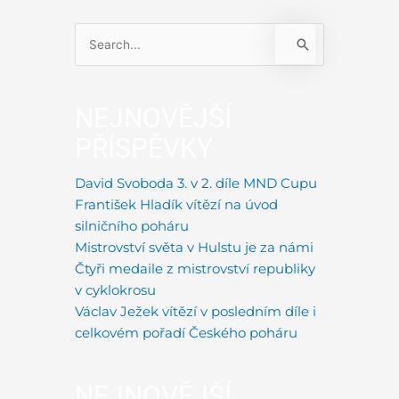
Vyhledat
pro:
NEJNOVĚJŠÍ
PŘÍSPĚVKY
David Svoboda 3. v 2. díle MND Cupu
František Hladík vítězí na úvod
silničního poháru
Mistrovství světa v Hulstu je za námi
Čtyři medaile z mistrovství republiky
v cyklokrosu
Václav Ježek vítězí v posledním díle i
celkovém pořadí Českého poháru
NEJNOVĚJŠÍ