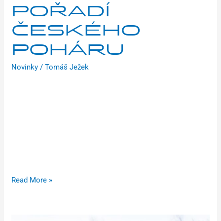
POŘADÍ
ČESKÉHO
POHÁRU
Novinky
/
Tomáš Ježek
Závěrečný díl Českého poháru v cyklokrosu se jel v sobotu
13. prosince na Holých Vrších. V neděli se na stejné trati
konalo mistrovství České republiky pro mládežnické
kategorie a stříbro získal pro tým František Hladík
v kategorii kadetů. Sobotní program odstartoval ve 12:00
závodem juniorů. Na jezdce čekala náročná kopcovitá trať,
jež se vlivem počasí rozbahnila. Nejlepší výkon
Read More »
Světový