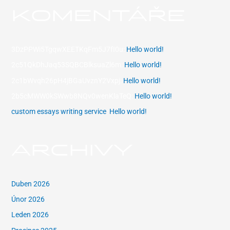
KOMENTÁŘE
3DzPPWi5TgqwXEETKqFm5J7fI0u
:
Hello world!
2c51QkDhJaq53SQBCBlksuaZl6m
:
Hello world!
2c1bWvqh26pH4jBGaUvznY2Vxpj
:
Hello world!
2b5cMWW0kSWwb8NQv0wenKlaTeQ
:
Hello world!
custom essays writing service
:
Hello world!
ARCHIVY
Duben 2026
Únor 2026
Leden 2026