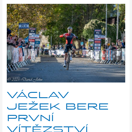
Václav
Ježek
bere
první
vítězství
v Českém
poháru!
VÁCLAV
JEŽEK BERE
PRVNÍ
VÍTĚZSTVÍ