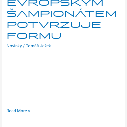
EVROPSKÝM
ŠAMPIONÁTEM
POTVRZUJE
FORMU
Novinky
/
Tomáš Ježek
Již 3. vítězství za sebou vybojoval v závodě Českého poháru
v cyklokrosu Václav Ježek. Před evropským šampionátem,
který se jede nadcházející víkend v belgickém Middelkerke,
potvrzuje skvělou formu. Celkem bude na ME reprezentovat
6 jezdců z Brilon Racing Teamu. Zatím poslední vítězství
vybojoval Ježek v závodě v Jičíně. Opět se mu podařilo
udolat mistra republiky Michaela Boroše, se kterým jsou na
Read More »