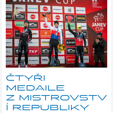
Čtyři
medaile
z mistrovství
republiky
v cyklokrosu
ČTYŘI
MEDAILE
Z MISTROVSTV
Í REPUBLIKY