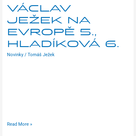
VÁCLAV
JEŽEK NA
EVROPĚ 5.,
HLADÍKOVÁ 6.
Novinky
/
Tomáš Ježek
Uplynulý víkend se v belgickém Middelkerke konal evropský
šampionát v cyklokrosu, který byl pro jezdce Brilon Racing
Teamu prvním velkým mezinárodním testem. Naši jezdci si
vedli skvěle! V sobotu se jako první na start postavila
kategorie juniorek, a to v 11:00. Skvělé 10. místo urvala Eva
Drhová. Ve 13:00 jeli muži do 23 let a Václav Ježek potvrdil,
že
Read More »