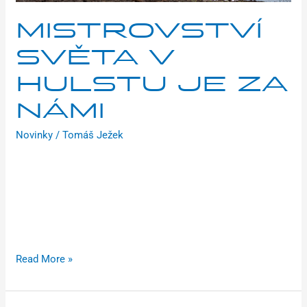
MISTROVSTVÍ
SVĚTA V
HULSTU JE ZA
NÁMI
Novinky
/
Tomáš Ježek
Světový šampionát v nizozemském Hulstu je minulostí.
Celkem se ho zúčastnili čtyři jezdci z mladoboleslavského
Brilon Racing Teamu: junioři Eduard John, David Svoboda,
Antonín John a Kateřina Hladíková v kategorii žen u23.
Prohlédněte si pár obrázků z akce.
Read More »