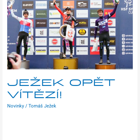
vítězí!
JEŽEK OPĚT
VÍTĚZÍ!
Novinky
/
Tomáš Ježek
Na státní svátek 17. listopadu se ve Veselí nad Lužnicí jel 5.
díl HSF System Cupu, Českého poháru v cyklokrosu. Již 4.
vítězství v řadě získal Václav Ježek. Program na písčité trati