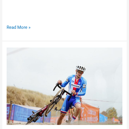
odstartoval tradičně žákovskými kategoriemi. Ve starších
žácích dojel na 7. místě Filip Pospíšil, 15. byl Fabio Pelánek.
V kadetkách skončila 6. Laura Svobodová a 11. Anna
Read More »
Václav
Ježek
na
Evropě
5.,
Hladíková
6.