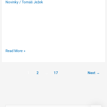
Novinky
/
Tomáš Ježek
Úvodní díl HSF System Cupu, Českého poháru v cyklokrosu,
se jel v sobotu 4. října v Uničově. Skvělý výsledek
zaznamenal Václav Ježek, jenž dojel na 2. místě v kategorii
elite. Program v Uničově odstartovaly žákovské kategorie.
Ve starších žácích dojel na 13. pozici Filip Pospíšil, v
kadetkách byla 9. Laura Svobodová. Mezi kadety to byl
Read More »
1
2
…
17
Next
→