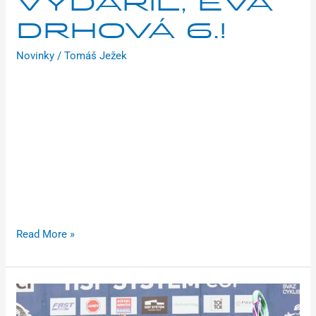
VYDAŘIL, EVA
DRHOVÁ 6.!
Novinky
/
Tomáš Ježek
V neděli 23. listopadu se v jihočeském Táboře konal úvodní
díl světového poháru v cyklokrosu. Brilon Racing Team
reprezentovalo neuvěřitelných 13 reprezentantů. Nejlepší
výsledek zaznamenala Eva Drhová, jež byla 6. v kategorii
juniorek. Program v areálu Komora odstartoval v brzkých
ranních hodinách. Již v 8:50 stáli na startu junioři, a to
v mrazivém počasí v -10 °C. Na 16. místě dojel v závodě
Antonín
Read More »
Ježek
opět