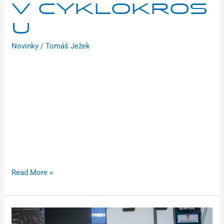
V CYKLOKROS
U
Novinky
/
Tomáš Ježek
Mistrovství České republiky v cyklokrosu hostila uplynulou
sobotu Ostrava. Závody se konaly v jedinečných kulisách
industriálního areálu Vítkovických železáren. Brilon Racing
Team vybojoval čtyři medaile, z toho jeden titul zásluhou
Antonína Johna. Program dne odstartovaly závody juniorů.
Vítězství vybojoval Antonín John před týmovým kolegou
Davidem Svobodou. „Hned po startu se nám podařilo odjet
s Davidem Svobodou, ve dvou
Read More »
Václav