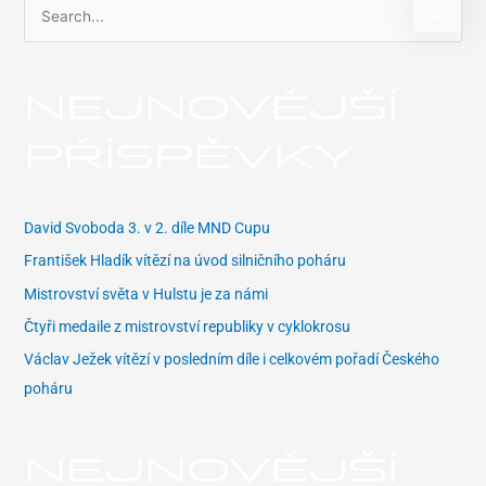
V
y
h
NEJNOVĚJŠÍ
l
e
PŘÍSPĚVKY
d
a
t
David Svoboda 3. v 2. díle MND Cupu
p
František Hladík vítězí na úvod silničního poháru
r
Mistrovství světa v Hulstu je za námi
o
Čtyři medaile z mistrovství republiky v cyklokrosu
:
Václav Ježek vítězí v posledním díle i celkovém pořadí Českého
poháru
NEJNOVĚJŠÍ