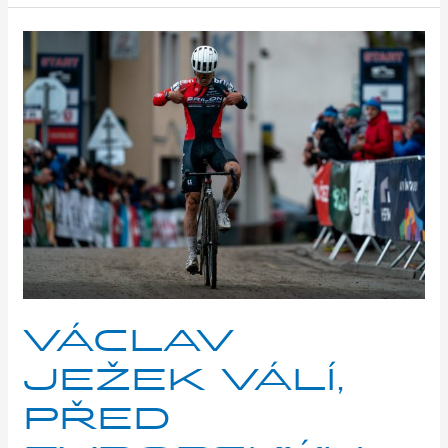
Václav
Ježek
válí,
před
evropským
šampionátem
potvrzuje
formu
VÁCLAV
JEŽEK VÁLÍ,
PŘED