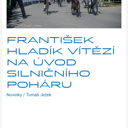
FRANTIŠEK
HLADÍK VÍTĚZÍ
NA ÚVOD
SILNIČNÍHO
POHÁRU
Novinky
/
Tomáš Ježek
Úvodní díl MND Cupu, Českého poháru v silniční cyklistice
mládeže, se jel v neděli 12. dubna v Bratronicích nedaleko
Kladna. V dopoledních hodinách závodníky přivítalo chladné
počasí s teplotami jen lehce přes nulu. Kolem 12. hodiny se